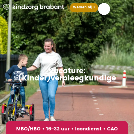
Werken bij >
Vacature:
(Kinder)verpleegkundige
MBO/HBO • 16-32 uur • loondienst • CAO