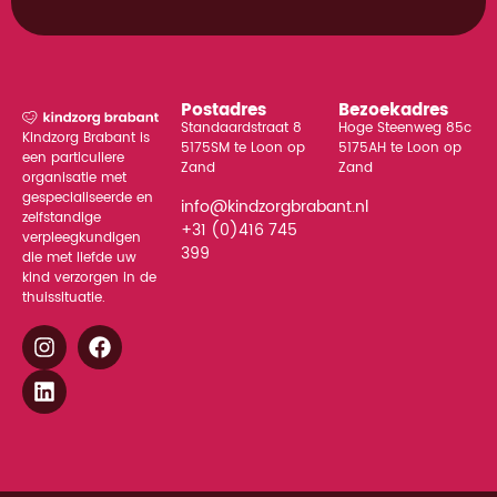
Postadres
Bezoekadres
Standaardstraat 8
Hoge Steenweg 85c
Kindzorg Brabant is
5175SM te Loon op
5175AH te Loon op
een particuliere
Zand
Zand
organisatie met
gespecialiseerde en
info@kindzorgbrabant.nl
zelfstandige
+31 (0)416 745
verpleegkundigen
399
die met liefde uw
kind verzorgen in de
thuissituatie.