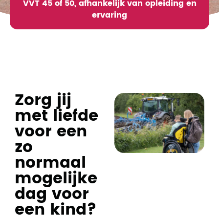
VVT 45 of 50, afhankelijk van opleiding en
ervaring
Zorg jij
met liefde
voor een
zo
normaal
mogelijke
dag voor
een kind?