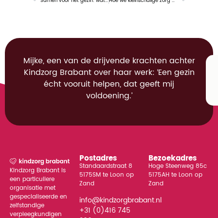
Samen voor het gezin: wat dit bij Kindzorg Brabant betekent
Hoe we kleinschalige zorg behouden in een groeiende organisatie
Mijke, een van de drijvende krachten achter
Kindzorg Brabant over haar werk: ‘Een gezin
écht vooruit helpen, dat geeft mij
voldoening.’
Postadres
Bezoekadres
Standaardstraat 8
Hoge Steenweg 85c
Kindzorg Brabant is
5175SM te Loon op
5175AH te Loon op
een particuliere
Zand
Zand
organisatie met
gespecialiseerde en
info@kindzorgbrabant.nl
zelfstandige
+31 (0)416 745
verpleegkundigen